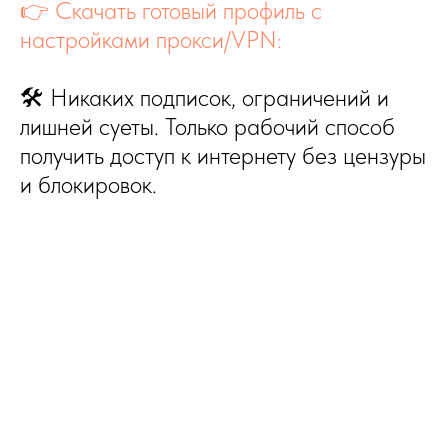
👉 Скачать готовый профиль с
настройками прокси/VPN:
🛠 Никаких подписок, ограничений и
лишней суеты. Только рабочий способ
получить доступ к интернету без цензуры
и блокировок.
SEO-ключевые слова:
vpn бесплатно, скачать vpn, скачать впн, впн бесплатно,
рабочий vpn, vpn для youtube, vpn для ютуба, впн для ютуба,