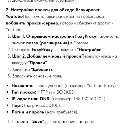
Дождитесь окончания установки.
2. Настройка прокси для обхода блокировки
YouTube
После установки расширения необходимо
добавить прокси-сервер
, который обеспечит доступ к
YouTube.
Шаг 1. Открываем настройки FoxyProxy
Нажмите на
значок
пазла (расширения)
в Chrome.
Выберите
FoxyProxy
→ нажмите
"Настройки"
.
Шаг 2. Добавляем новый прокси
Переключитесь на
вкладку
"Прокси"
.
Кликните
"Добавить"
.
Заполните основные поля:
Название:
любое удобное (например, YouTube-Proxy).
Тип прокси:
HTTP или SOCKS5.
IP-адрес или DNS:
(например, 188.130.160.104).
Порт:
(например, 50100).
Логин и пароль
(если требуется).
Нажмите
"Save"
для сохранения настроек.