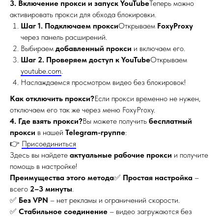
3. Включение прокси и запуск YouTube
Теперь можно
активировать прокси для обхода блокировки.
Шаг 1. Подключаем прокси
Открываем
FoxyProxy
через панель расширений.
Выбираем
добавленный прокси
и включаем его.
Шаг 2. Проверяем доступ к YouTube
Открываем
youtube.com
.
Наслаждаемся просмотром видео без блокировок!
Как отключить прокси?
Если прокси временно не нужен,
отключаем его так же через меню FoxyProxy.
4. Где взять прокси?
Вы можете получить
бесплатный
прокси
в нашей
Telegram-группе
:
👉
Присоединиться
Здесь вы найдете
актуальные рабочие прокси
и получите
помощь в настройке!
Преимущества этого метода
✅
Простая настройка
–
всего
2–3 минуты
.
✅
Без VPN
– нет рекламы и ограничений скорости.
✅
Стабильное соединение
– видео загружаются без