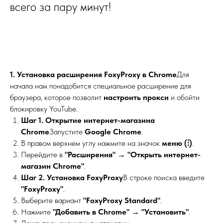
всего за пару минут!
1. Установка расширения FoxyProxy в Chrome
Для
начала нам понадобится специальное расширение для
браузера, которое позволит
настроить прокси
и обойти
блокировку YouTube.
Шаг 1. Открытие интернет-магазина
Chrome
Запустите
Google Chrome
.
В правом верхнем углу нажмите на значок
меню (⁝)
.
Перейдите в
"Расширения" → "Открыть интернет-
магазин Chrome"
.
Шаг 2. Установка FoxyProxy
В строке поиска введите
"FoxyProxy"
.
Выберите вариант
"FoxyProxy Standard"
.
Нажмите
"Добавить в Chrome" → "Установить"
.