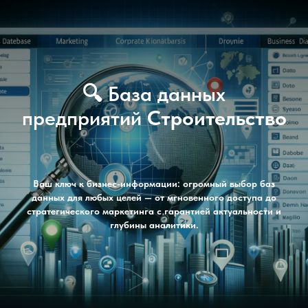
🔍 База данных
предприятий
Строительство
Ваш ключ к бизнес-информации: огромный выбор баз
данных для любых целей — от мгновенного доступа до
стратегического маркетинга с гарантией актуальности и
глубины аналитики.