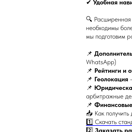
✔
Удобная нав
🔍 Расширенная 
необходимы боле
мы подготовим 
📌
Дополнител
WhatsApp)
📌
Рейтинги и 
📌
Геолокация
–
📌
Юридическа
арбитражные де
📌
Финансовые
📥 Как получить 
1️⃣ Скачать ста
2️⃣
Заказать р