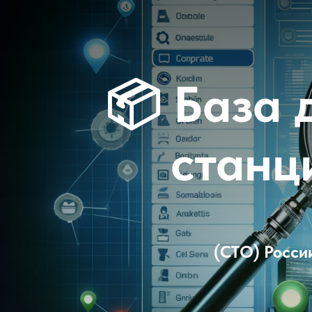
📦
База 
станц
(СТО) Росси