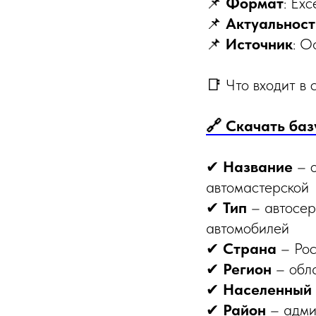
📌
Формат
: Exc
📌
Актуальност
📌
Источник
: О
📑 Что входит в
🔗 Скачать баз
✔
Название
– о
автомастерской
✔
Тип
– автосер
автомобилей
✔
Страна
– Рос
✔
Регион
– обла
✔
Населенный 
✔
Район
– адми