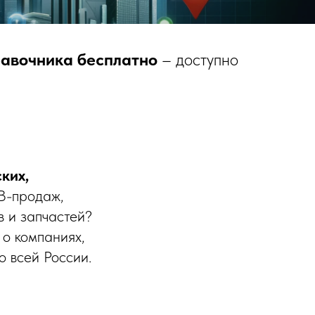
равочника бесплатно
– доступно
ких,
B-продаж,
в и запчастей?
о компаниях,
 всей России.