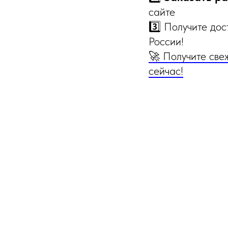
сайте
3️⃣ Получите до
России!
🚀 Получите све
сейчас!