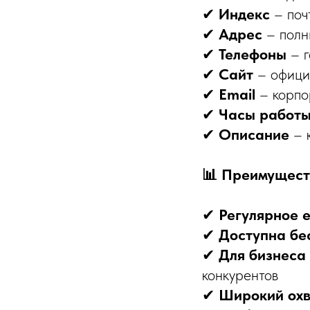
✔
Индекс
– поч
✔
Адрес
– полн
✔
Телефоны
– г
✔
Сайт
– офици
✔
Email
– корпо
✔
Часы работ
✔
Описание
– 
📊 Преимущест
✔
Регулярное 
✔
Доступна бе
✔
Для бизнеса
конкурентов
✔
Широкий охв