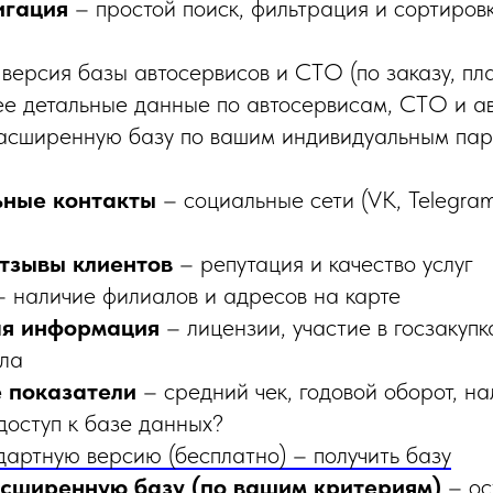
игация
– простой поиск, фильтрация и сортиров
версия базы автосервисов и СТО (по заказу, пла
е детальные данные по автосервисам, СТО и а
расширенную базу по вашим индивидуальным па
ьные контакты
– социальные сети (VK, Telegram
отзывы клиентов
– репутация и качество услуг
 наличие филиалов и адресов на карте
я информация
– лицензии, участие в госзакупк
ла
 показатели
– средний чек, годовой оборот, на
доступ к базе данных?
ндартную версию (бесплатно) – получить базу
асширенную базу (по вашим критериям)
– ос