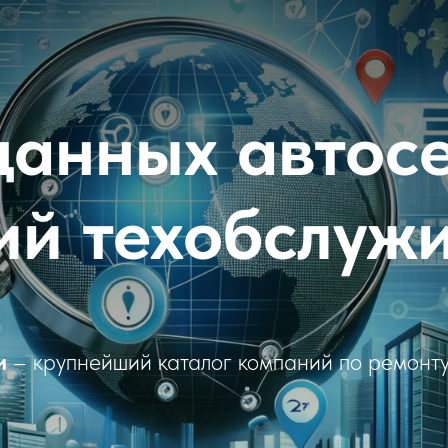
данных автос
ий техобслуж
и
– крупнейший каталог компаний по ремонту