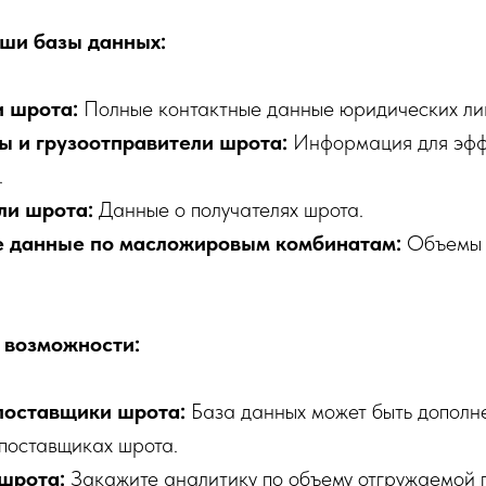
ши базы данных:
 шрота:
Полные контактные данные юридических ли
ы и грузоотправители шрота:
Информация для эфф
.
ли шрота:
Данные о получателях шрота.
е данные по масложировым комбинатам:
Объемы о
 возможности:
поставщики шрота:
База данных может быть допол
 поставщиках шрота.
шрота:
Закажите аналитику по объему отгружаемой 