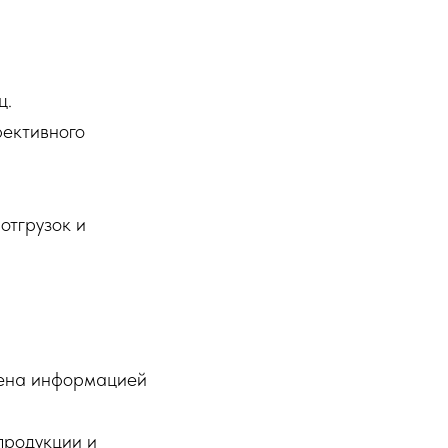
ц.
ективного
тгрузок и
нена информацией
продукции и