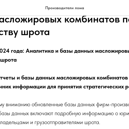
ие за 2024 года: Аналитика
Производители лома
асложировых комбинатов п
ству шрота
024 года: Аналитика и базы данных масложиров
 шрота
тчеты и базы данных масложировых комбинатов 
чник информации для принятия стратегических 
у вниманию обновленные базы данных фирм-произво
базы данных включают подробную информацию о юри
ладельцами и грузоотправителями шрота.