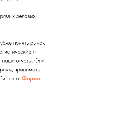
прямых деловых
лубже понять рынок
огистические и
т наши отчеты. Они
риям, принимать
 бизнеса.
Форма