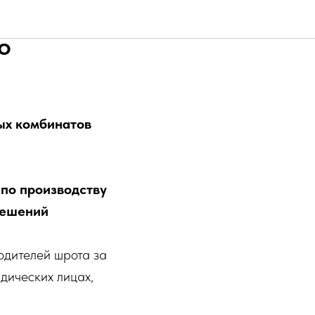
 и базы
о
ых комбинатов
по производству
решений
дителей шрота за
дических лицах,