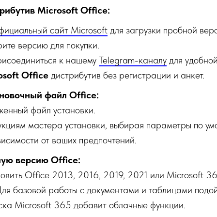
ибутив Microsoft Office:
фициальный сайт Microsoft
для загрузки пробной верс
рите версию для покупки.
рисоединиться к нашему
Telegram-каналу
для удобной
osoft Office
дистрибутив без регистрации и анкет.
новочный файл Office:
женный файл установки.
укциям мастера установки, выбирая параметры по ум
висимости от ваших предпочтений.
ую версию Office:
овить Office 2013, 2016, 2019, 2021 или Microsoft 3
Для базовой работы с документами и таблицами подо
ска Microsoft 365 добавит облачные функции.