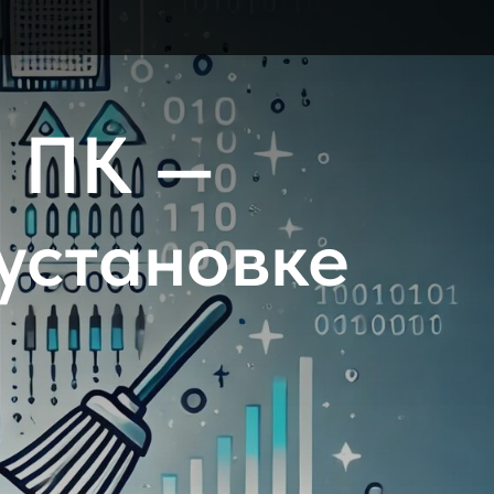
я ПК —
установке