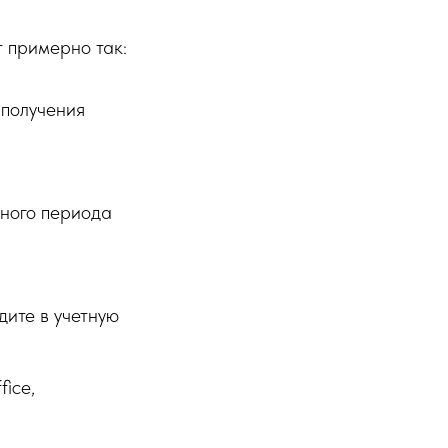
т примерно так:
 получения
бного периода
дите в учетную
fice,