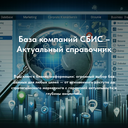
База компаний СБИС –
Актуальный справочник
Ваш ключ к бизнес-информации: огромный выбор баз
данных для любых целей — от мгновенного доступа до
стратегического маркетинга с гарантией актуальности и
глубины аналитики.